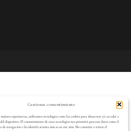
Gestionar consentimiento
s mejores experiencias, utilizamos tecnologías como las cookies para almacenar y/o acceder a
del dispositivo. El consentimiento de estas tecnologías nos permitirá procesar datos como el
de navegación o las identificaciones únicas en este sitio. No consentir o retirar el